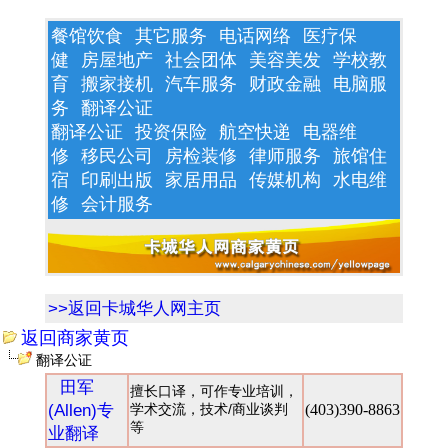
餐馆饮食
其它服务
电话网络
医疗保
健
房屋地产
社会团体
美容美发
学校教
育
搬家接机
汽车服务
财政金融
电脑服
务
翻译公证
翻译公证
投资保险
航空快递
电器维
修
移民公司
房检装修
律师服务
旅馆住
宿
印刷出版
家居用品
传媒机构
水电维
修
会计服务
>>返回卡城华人网主页
返回商家黄页
翻译公证
田军
擅长口译，可作专业培训，
(Allen)专
学术交流，技术/商业谈判
(403)390-8863
等
业翻译