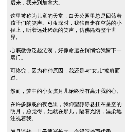
后来，我来到加拿大。
这里被称为儿童的天堂，白天公园里总是回荡着
孩子们的笑声。可夜深时，我独自走在空荡的小
径上，听着远处稀疏的笑声，仿佛隔着整个世
界。
心底微微泛起涟漪，好像命运在悄悄给我留下一
扇门。
可终究，因为种种原因，我还是与“女儿”擦肩而
过。
然而，梦中的小女孩月儿始终没有离开我的心。
在许多朦胧的夜色里，我仰望静静悬挂在星空的
明月，总觉得，她就在那儿，隔着光阴，温柔地
注视着我。
岁月流转，儿子逐渐长大，变得沉稳而优秀。