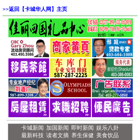
>>
返回【卡城华人网】主页
卡城新闻
加国新闻
即时新闻
娱乐八卦
最新科技
读者文摘
养生保健
美食饮品