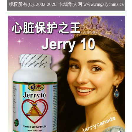
版权所有(C), 2002-2026,
卡城华人网 www.calgarychina.ca