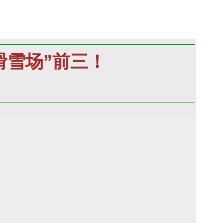
滑雪场”前三！