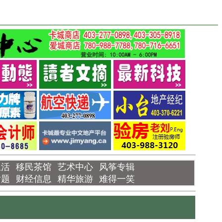
生活
移民茶馆
艺术中心
风筝专辑
话题
财经信息
精华旅游
难得一笑