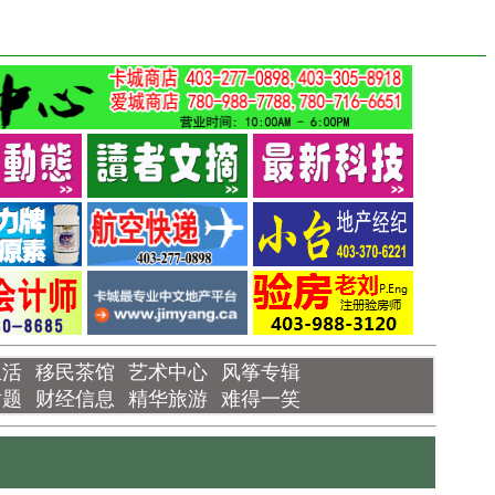
生活
移民茶馆
艺术中心
风筝专辑
话题
财经信息
精华旅游
难得一笑