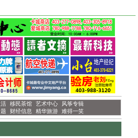
生活
移民茶馆
艺术中心
风筝专辑
话题
财经信息
精华旅游
难得一笑