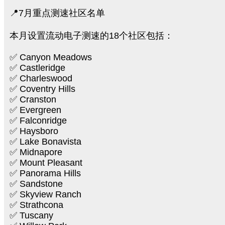
📍7月重点测速社区名单
本月设置流动电子测速的18个社区包括：
✅ Canyon Meadows
✅ Castleridge
✅ Charleswood
✅ Coventry Hills
✅ Cranston
✅ Evergreen
✅ Falconridge
✅ Haysboro
✅ Lake Bonavista
✅ Midnapore
✅ Mount Pleasant
✅ Panorama Hills
✅ Sandstone
✅ Skyview Ranch
✅ Strathcona
✅ Tuscany