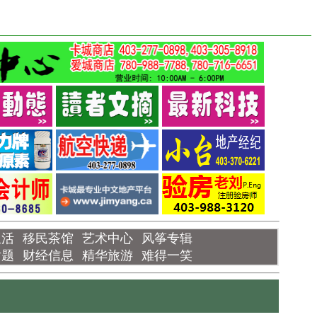
生活
移民茶馆
艺术中心
风筝专辑
话题
财经信息
精华旅游
难得一笑