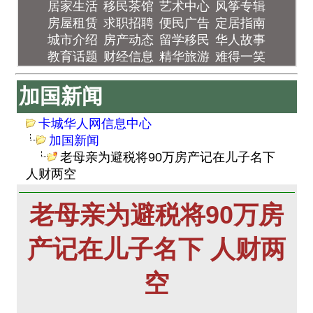
居家生活
移民茶馆
艺术中心
风筝专辑
房屋租赁
求职招聘
便民广告
定居指南
城市介绍
房产动态
留学移民
华人故事
教育话题
财经信息
精华旅游
难得一笑
加国新闻
卡城华人网信息中心
加国新闻
老母亲为避税将90万房产记在儿子名下
人财两空
老母亲为避税将90万房
产记在儿子名下 人财两
空