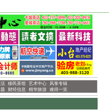
生活
移民茶馆
艺术中心
风筝专辑
话题
财经信息
精华旅游
难得一笑