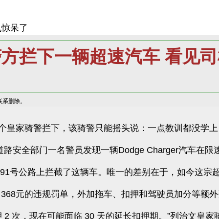
机惊呆了
方拦下一辆超速汽车 看见
联系删除。
个皇家骑警拦下，该骑警只能摇头说：一点教训都没学上
安全部门一名警员发现一辆Dodge Charger汽车在限
于91号公路上拦截了这辆车。唯一的差别在于，如今这宗超
368元的违规罚单，外加拖车、扣押和驾驶员加分等额外
 2 次，现在可能面临 30 天的延长扣押期。”列治文皇