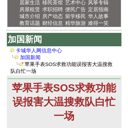
居家生活
移民茶馆
艺术中心
风筝专辑
房屋租赁
求职招聘
便民广告
定居指南
城市介绍
房产动态
留学移民
华人故事
教育话题
财经信息
精华旅游
难得一笑
加国新闻
卡城华人网信息中心
加国新闻
苹果手表SOS求救功能误报害大温搜救
队白忙一场
苹果手表SOS求救功能
误报害大温搜救队白忙
一场