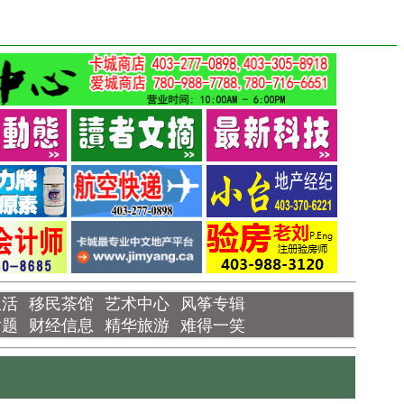
生活
移民茶馆
艺术中心
风筝专辑
话题
财经信息
精华旅游
难得一笑