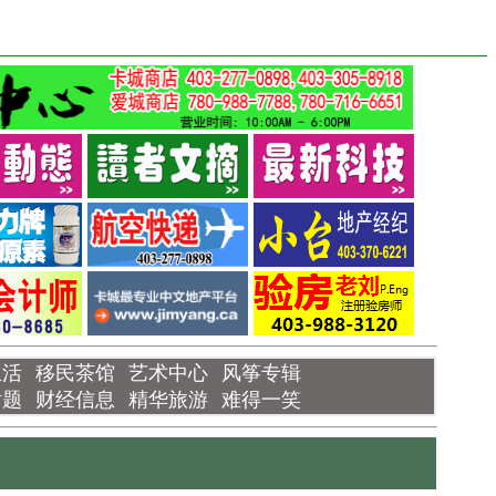
生活
移民茶馆
艺术中心
风筝专辑
话题
财经信息
精华旅游
难得一笑