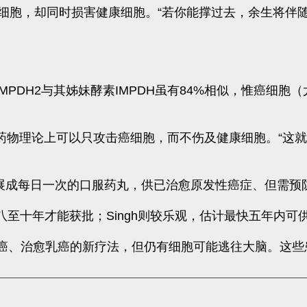
细胞，却同时损害健康细胞。“若你能撑过去，余生将伴
释，IMPDH2与其姊妹酵素IMPDH虽有84%相似，惟癌细
的药物理论上可以只攻击癌细胞，而不伤及健康细胞。“这
发展成每日一次的口服药丸，供已治愈原发性癌症、但需预
时八至十年才能获批；Singh则较乐观，估计最快五年内可
制肺癌、治愈乳癌的新疗法，但仍有细胞可能逃往大脑。这