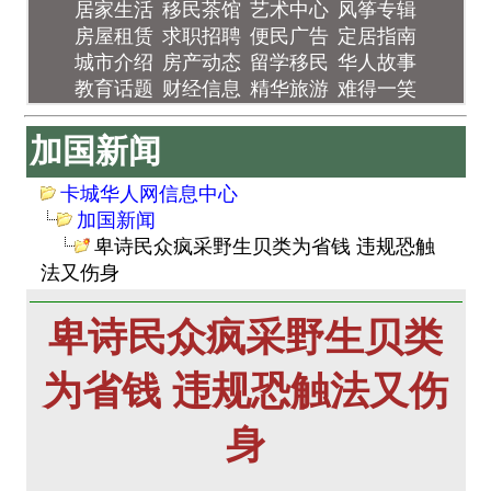
居家生活
移民茶馆
艺术中心
风筝专辑
房屋租赁
求职招聘
便民广告
定居指南
城市介绍
房产动态
留学移民
华人故事
教育话题
财经信息
精华旅游
难得一笑
加国新闻
卡城华人网信息中心
加国新闻
卑诗民众疯采野生贝类为省钱 违规恐触
法又伤身
卑诗民众疯采野生贝类
为省钱 违规恐触法又伤
身