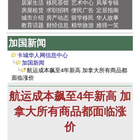
居家生活
移民茶馆
艺术中心
风筝专辑
房屋租赁
求职招聘
便民广告
定居指南
城市介绍
房产动态
留学移民
华人故事
教育话题
财经信息
精华旅游
难得一笑
加国新闻
卡城华人网信息中心
加国新闻
航运成本飙至4年新高 加拿大所有商品都
面临涨价
航运成本飙至4年新高 加
拿大所有商品都面临涨
价