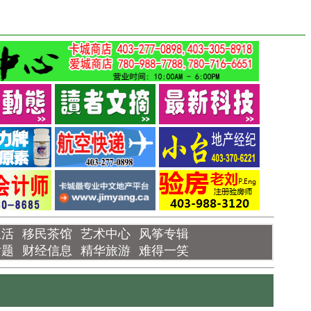
生活
移民茶馆
艺术中心
风筝专辑
话题
财经信息
精华旅游
难得一笑