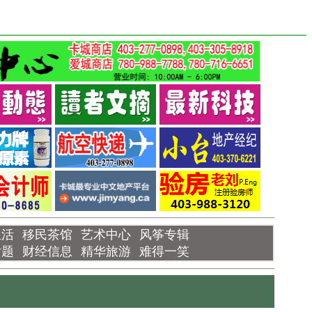
生活
移民茶馆
艺术中心
风筝专辑
话题
财经信息
精华旅游
难得一笑