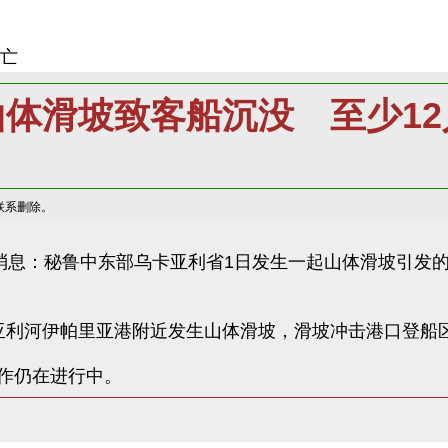
死亡
山体滑坡致客船沉没 至少12
联系删除。
消息：秘鲁中东部乌卡亚利省1日发生一起山体滑坡引发的
亚利河伊帕里亚港附近发生山体滑坡，滑坡冲击港口登船
作仍在进行中。