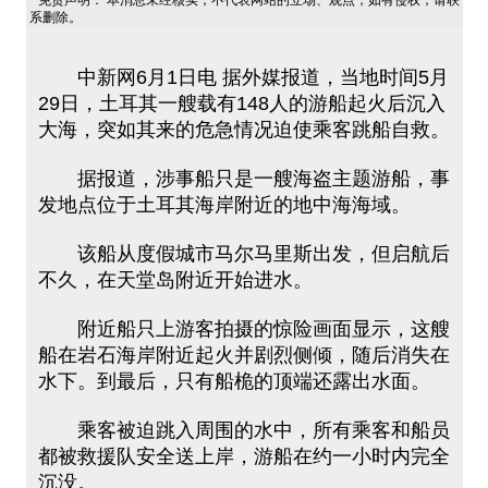
免责声明： 本消息未经核实，不代表网站的立场、观点，如有侵权，请联
系删除。
中新网6月1日电 据外媒报道，当地时间5月
29日，土耳其一艘载有148人的游船起火后沉入
大海，突如其来的危急情况迫使乘客跳船自救。
据报道，涉事船只是一艘海盗主题游船，事
发地点位于土耳其海岸附近的地中海海域。
该船从度假城市马尔马里斯出发，但启航后
不久，在天堂岛附近开始进水。
附近船只上游客拍摄的惊险画面显示，这艘
船在岩石海岸附近起火并剧烈侧倾，随后消失在
水下。到最后，只有船桅的顶端还露出水面。
乘客被迫跳入周围的水中，所有乘客和船员
都被救援队安全送上岸，游船在约一小时内完全
沉没。