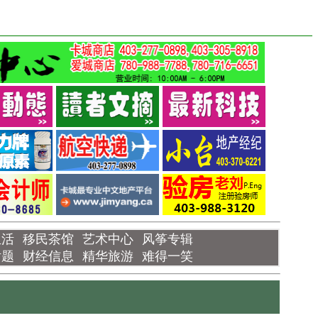
生活
移民茶馆
艺术中心
风筝专辑
话题
财经信息
精华旅游
难得一笑