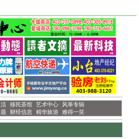
生活
移民茶馆
艺术中心
风筝专辑
话题
财经信息
精华旅游
难得一笑