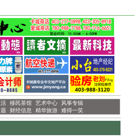
生活
移民茶馆
艺术中心
风筝专辑
话题
财经信息
精华旅游
难得一笑