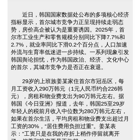
近日，韩国国家数据处公布的多项核心经济
指标显示，首尔城市竞争力正呈现持续走弱态
势，房价高企被认为是重要诱因。2025年，首
尔市工业生产和零售规模分别同比下降7.7%和
2.7%，就业率同比下滑0.2个百分点，人口加速
外流与生育率低迷进一步持续。一系列现象引发
韩国舆论担忧，作为韩国政治、经济、文化中心
的首尔，其城市竞争力是否正在衰退。
29岁的上班族姜某家住首尔市冠岳区，每
月工资收入290万韩元（1元人民币约合226韩
元），房租和物业费支出为90万韩元左右。据
韩国《今日亚洲》报道，去年，韩国25至29岁
年轻人的税前月收入中位数为280万韩元左右，
如果在首尔生活，平均房租和物业费支出超过月
工资的30%，“居住费用负担过重”。姜某表
示：“工资只是在我的存折上稍作停留就离开