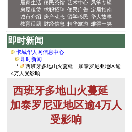
居家生活
移民茶馆
艺术中心
风筝专辑
房屋租赁
求职招聘
便民广告
定居指南
城市介绍
房产动态
留学移民
华人故事
教育话题
财经信息
精华旅游
难得一笑
即时新闻
卡城华人网信息中心
即时新闻
西班牙多地山火蔓延 加泰罗尼亚地区逾
4万人受影响
西班牙多地山火蔓延
加泰罗尼亚地区逾4万人
受影响