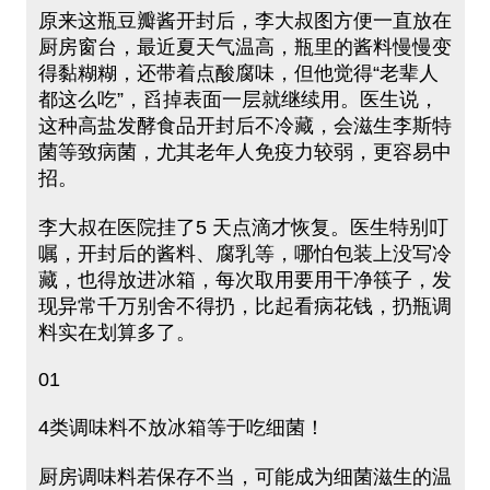
原来这瓶豆瓣酱开封后，李大叔图方便一直放在
厨房窗台，最近夏天气温高，瓶里的酱料慢慢变
得黏糊糊，还带着点酸腐味，但他觉得“老辈人
都这么吃”，舀掉表面一层就继续用。医生说，
这种高盐发酵食品开封后不冷藏，会滋生李斯特
菌等致病菌，尤其老年人免疫力较弱，更容易中
招。
李大叔在医院挂了5 天点滴才恢复。医生特别叮
嘱，开封后的酱料、腐乳等，哪怕包装上没写冷
藏，也得放进冰箱，每次取用要用干净筷子，发
现异常千万别舍不得扔，比起看病花钱，扔瓶调
料实在划算多了。
01
4类调味料不放冰箱等于吃细菌！
厨房调味料若保存不当，可能成为细菌滋生的温