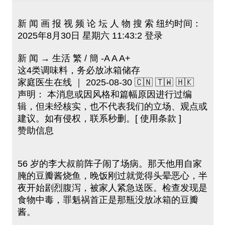
新 闻 画 报 视 频 论 坛 人 物 搜 索 纽约时间：
2025年8月30日 星期六 11:43:2 登录
新 闻 → 生活 繁 / 簡 -A A A+
这4类调味料，务必放冰箱储存
家庭医生在线 ｜ 2025-08-30 🇨🇳 🇹🇼 🇭🇰
声明： 本消息或因风格和篇幅原因进行过编
辑，但未经核实，也不代表我们的立场、观点或
建议。如有侵权，联系秒删。[ 使用条款 ]
赞助信息
56 岁的李大叔前阵子闹了场病。那天他用自家
腌的豆瓣酱烧鱼，晚饭刚过就觉得头晕恶心，半
夜开始剧烈腹泻，被家人紧急送医。检查发现是
食物中毒，罪魁祸首正是那瓶没放冰箱的豆瓣
酱。