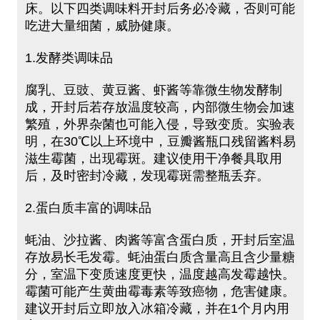
床。以下四类调味料开封后务必冷藏，否则可能
吃进大量细菌，威胁健康。
1.发酵类调味品
腐乳、豆豉、黄豆酱、虾酱等靠微生物发酵制
成，开封后若存放温度较高，内部微生物会加速
繁殖，外界杂菌也可能入侵，导致变质。实验表
明，在30℃以上环境中，豆瓣酱瓶口残留酱料易
滋生霉菌，出现霉斑。建议使用干净餐具取用
后，及时密封冷藏，发现霉斑需整瓶丢弃。
2.蛋白质丰富的调味品
蚝油、沙拉酱、肉酱等富含蛋白质，开封后室温
存放易长毛发霉。蚝油蛋白质含量高且含少量糖
分，室温下变质速度更快，温度越高发霉越快。
霉菌可能产生黄曲霉毒素等致癌物，危害健康。
建议开封后立即放入冰箱冷藏，并在1个月内用