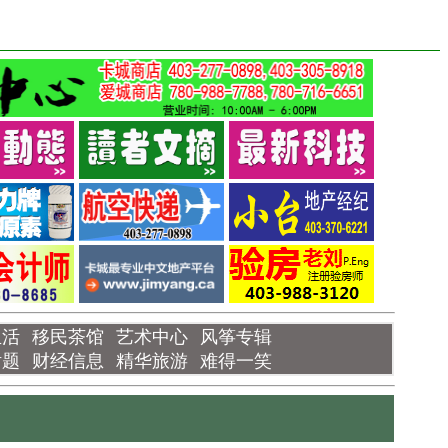
生活
移民茶馆
艺术中心
风筝专辑
话题
财经信息
精华旅游
难得一笑