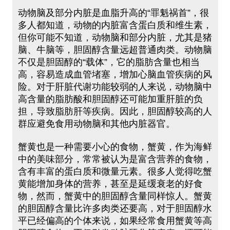
动物脑及部分内脏是血脂升高的“罪魁祸首”，很
多人都知道，动物的内脏富含蛋白质和维生素，
但你可能不知道，动物脑和部分内脏，尤其是猪
脑、牛脑等，胆固醇含量远超普通肉类。动物脑
不仅是胆固醇的“载体”，它的脂肪含量也相当
高，容易造成血管堵塞，增加心脑血管疾病的风
险。对于肝脏代谢功能较弱的人来说，动物脑中
高含量的脂肪酸和胆固醇还可能加重肝脏的负
担，导致脂肪肝等疾病。因此，胆固醇较高的人
群应避免食用动物脑和其他内脏器官。
蟹黄也是一种需要小心的食物，蟹黄，作为海鲜
中的美味部分，常常被认为是富含营养的食物，
含有丰富的蛋白质和微量元素。很多人觉得吃蟹
黄能增加身体的营养，甚至是延缓衰老的好食
物，然而，蟹黄中的胆固醇含量同样惊人。蟹黄
的胆固醇含量比许多肉类还要高，对于胆固醇水
平已经偏高的个体来说，如果经常食用蟹黄等高