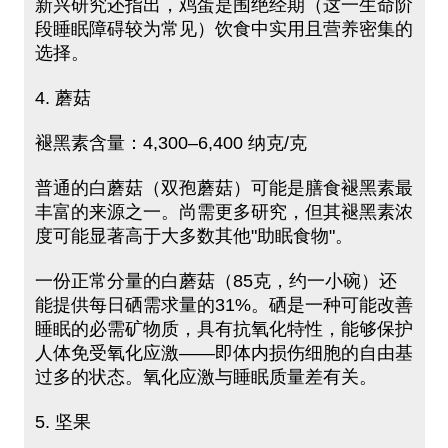
新兴研究还指出，鸡蛋是围绝经期（这一生命阶
段睡眠障碍较为常见）饮食中实用且营养密集的
选择。
4. 蘑菇
褪黑素含量：4,300–6,400 纳克/克
普通的白蘑菇（双孢蘑菇）可能是膳食褪黑素最
丰富的来源之一。尚需更多研究，但其褪黑素浓
度可能显著高于大多数其他"助眠食物"。
一份正常分量的白蘑菇（85克，约一小碗）还
能提供每日硒需求量的31%。硒是一种可能改善
睡眠的必需矿物质，具有抗氧化特性，能够保护
人体免受氧化应激——即体内损伤细胞的自由基
过多的状态。氧化应激与睡眠质量差有关。
5. 坚果