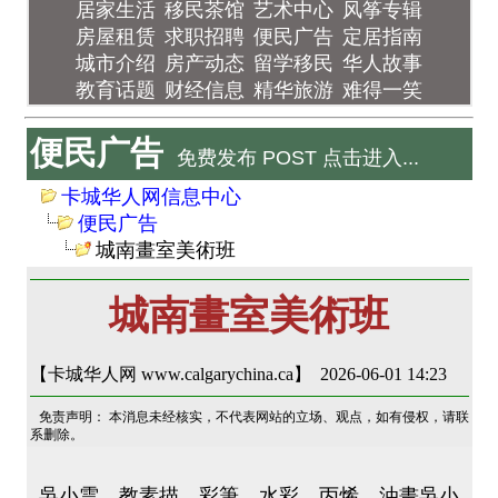
居家生活
移民茶馆
艺术中心
风筝专辑
房屋租赁
求职招聘
便民广告
定居指南
城市介绍
房产动态
留学移民
华人故事
教育话题
财经信息
精华旅游
难得一笑
便民广告
免费发布 POST 点击进入...
卡城华人网信息中心
便民广告
城南畫室美術班
城南畫室美術班
【卡城华人网 www.calgarychina.ca】 2026-06-01 14:23
免责声明： 本消息未经核实，不代表网站的立场、观点，如有侵权，请联
系删除。
吳小雲，教素描，彩筆，水彩，丙烯，油畫吳小