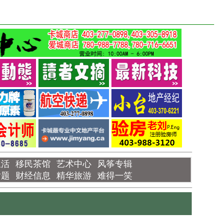
生活
移民茶馆
艺术中心
风筝专辑
话题
财经信息
精华旅游
难得一笑