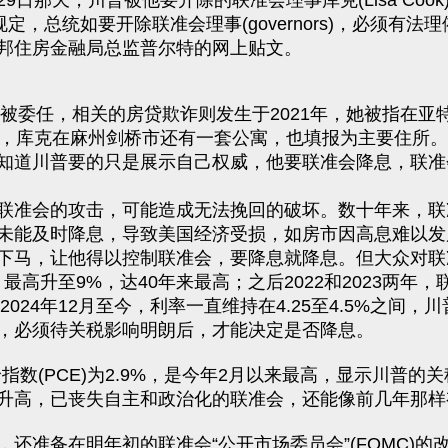
日那天，川普被他要开除的联准会理事库克(Lisa Co
，总统如要开除联准会理事(governors)，必须有法理依
邦住房金融局总监普尔特的网上贴文。
年被委任，相关的房贷欺诈则发生于2021年，她被指在
出，库克在麻州剑桥市还有一套公寓，也填报为主要住所
知道川普要的只是展示自己权威，他要联准会降息，联准
联准会的攻击，可能造成无法挽回的破坏。数十年来，联
未能及时降息，导致美国经济受损，如房市因高息难以发
下马，让他得以控制联准会，要降息就降息。但大众对联
，最高升至9%，达40年来最高；之后2022和2023两年
自2024年12月至今，利率一直维持在4.25至4.5%之
，必须待关税影响明朗后，才能决定是否降息。
价指数(PCE)为2.9%，是今年2月以来最高，显示川普
升高，已丧失自主和政治化的联准会，还能像前几年那样
还准备在明年初的联准会“公开市场委员会”(FOMC)