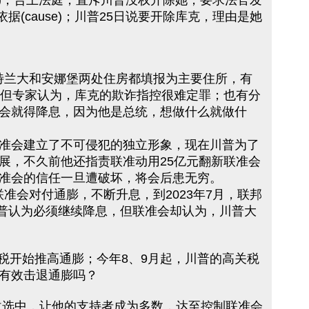
ok)，告上法庭，直斥川普没权开除她，要求法官发
据(cause)；川普25日说要开除库克，理由是她
亚特兰大和安娜堡两处住房都填报为主要住所，有
。但专家认为，库克的欺诈指控很难定罪；也有分
会就得降息，因为他是总统，想做什么就做什
准会建立了不可侵犯的独立形象，现在川普为了
展，不久前他还指责联准动用25亿元翻新联准会
准会的信任一旦遭破坏，将会后患无穷。
，联准会对付通膨，不断升息，到2023年7月，联邦
间，川普认为必须继续降息，但联准会却认为，川普大
的关税开始推高通膨；今年8、9月起，川普的高关税
有效击退通膨吗？
的改选中，让他的支持者成为多数，达至控制联准会