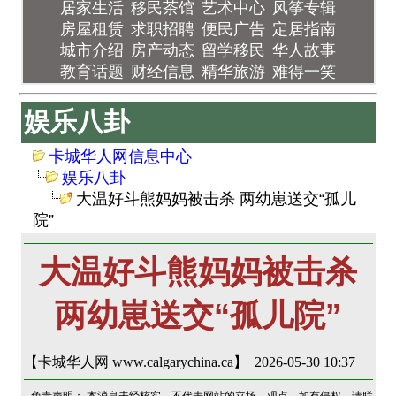
居家生活
移民茶馆
艺术中心
风筝专辑
房屋租赁
求职招聘
便民广告
定居指南
城市介绍
房产动态
留学移民
华人故事
教育话题
财经信息
精华旅游
难得一笑
娱乐八卦
卡城华人网信息中心
娱乐八卦
大温好斗熊妈妈被击杀 两幼崽送交“孤儿
院”
大温好斗熊妈妈被击杀
两幼崽送交“孤儿院”
【卡城华人网 www.calgarychina.ca】 2026-05-30 10:37