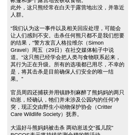
帐篷和多个露营地去获取食物。
此外，这只熊经常在白天于露营地出没，并靠近
人群。
“我们认为这一事件以及相关回应处理，可能会
让人们感到不安。击杀任何熊只都不是我们想要
的结果，”警方发言人格拉维尔（Simon
Gravel）周五（29日）在社交媒体帖子中说
道。“这只熊已经学会把人类与食物联系起来，
其行为正在升级。所有的选项都已用尽，不幸的
是，将其击杀是目前确保人们安全的唯一结
果。”
官员周四还捕获并用镇静剂麻醉了熊妈妈的两只
幼崽，经确认，牠们并未涉及公园内的任何冲
突，现正交由野生小动物保护协会（Critter
Care Wildlife Society）抚养。
大温好斗熊妈妈被击杀 两幼崽送交“孤儿院”