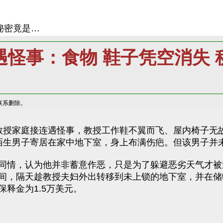
秘密竟是…
遇怪事：食物 鞋子凭空消失 
联系删除。
教授家庭接连遇怪事，教授工作鞋不翼而飞、屋内椅子无
陌生男子寄居在家中地下室，身上布满伤疤。但该男子并
同情，认为他并非蓄意作恶，只是为了躲避恶劣天气才被迫
间，隔天趁教授夫妇外出转移到未上锁的地下室，并在储
释金为1.5万美元。