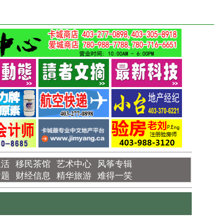
生活
移民茶馆
艺术中心
风筝专辑
话题
财经信息
精华旅游
难得一笑