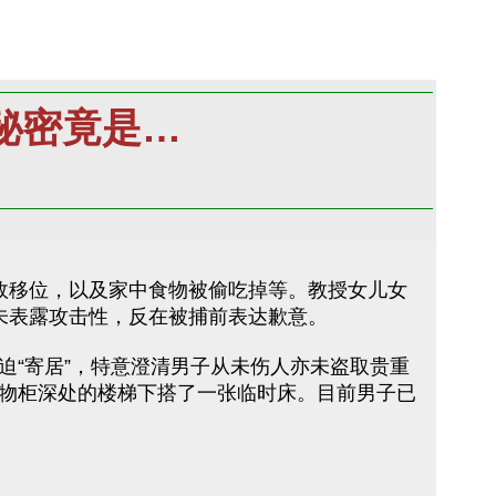
秘密竟是…
故移位，以及家中食物被偷吃掉等。教授女儿女
未表露攻击性，反在被捕前表达歉意。
“寄居”，特意澄清男子从未伤人亦未盗取贵重
物柜深处的楼梯下搭了一张临时床。目前男子已