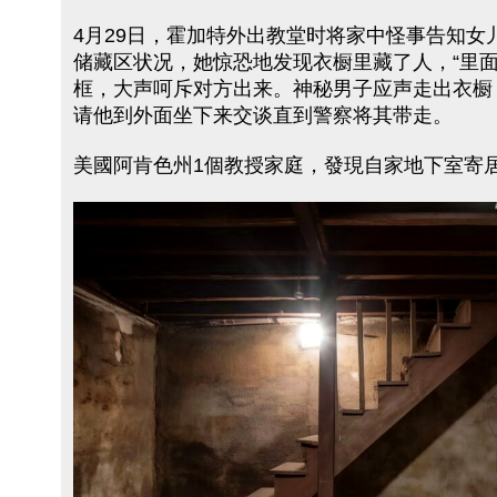
4月29日，霍加特外出教堂时将家中怪事告知
储藏区状况，她惊恐地发现衣橱里藏了人，“里
框，大声呵斥对方出来。神秘男子应声走出衣橱
请他到外面坐下来交谈直到警察将其带走。
美國阿肯色州1個教授家庭，發現自家地下室寄