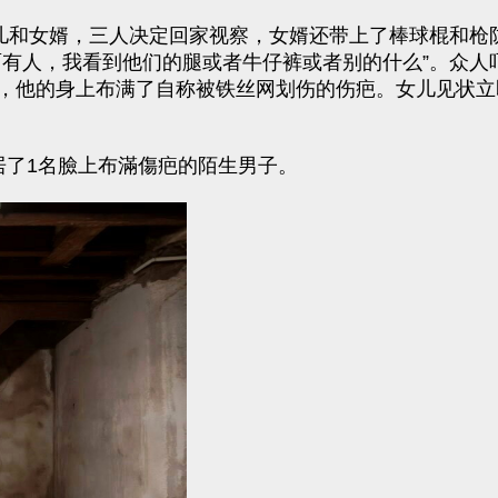
女儿和女婿，三人决定回家视察，女婿还带上了棒球棍和枪
面有人，我看到他们的腿或者牛仔裤或者别的什么”。众人
，他的身上布满了自称被铁丝网划伤的伤疤。女儿见状立
居了1名臉上布滿傷疤的陌生男子。