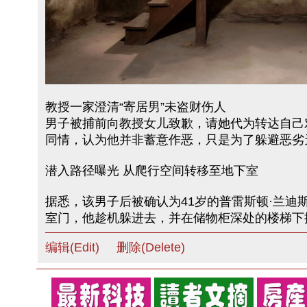
教授一家澄清“寄居男”未盗财伤人
男子被捕前向教授女儿致歉，请她代为转达自己
同情，认为他并非蓄意作恶，只是为了躲避恶劣
潜入路径曝光 从爬行空间转移至地下室
据悉，该男子后被确认为41岁的普雷斯顿·兰迪斯（ 
室门，他趁机躲进去，并在储物柜深处的楼梯下
编辑(Edit)
删除(Delete)