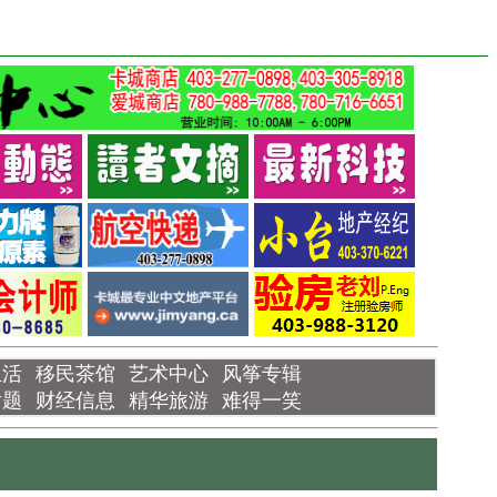
生活
移民茶馆
艺术中心
风筝专辑
话题
财经信息
精华旅游
难得一笑