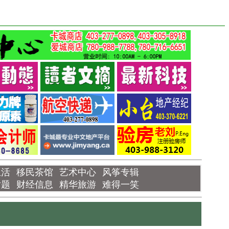
生活
移民茶馆
艺术中心
风筝专辑
话题
财经信息
精华旅游
难得一笑