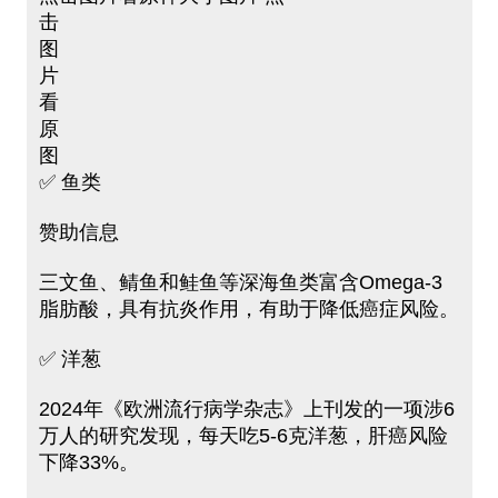
击
图
片
看
原
图
✅ 鱼类
赞助信息
三文鱼、鲭鱼和鲑鱼等深海鱼类富含Omega-3
脂肪酸，具有抗炎作用，有助于降低癌症风险。
✅ 洋葱
2024年《欧洲流行病学杂志》上刊发的一项涉6
万人的研究发现，每天吃5-6克洋葱，肝癌风险
下降33%。