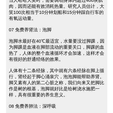
当人哈哈大笑时，需要调动身体内超过400块肌
肉，因而还能有效消耗热量。研究人员估计，大
笑100次相当于10分钟划船和15分钟踩自行车的
有氧运动量。
07 免费养肾法：泡脚
泡脚水最好在40℃最适宜，水量要没过脚踝，因
为脚踝是血液在脚部流动的重要关口，脚踝的血
热了，人体的整个血液循环才会加速，这样才会
有很好的舒通经络的效果。
人体有十二条经脉，其中就有六条经脉在脚上循
行，肾经起于脚心涌泉穴，泡泡脚能帮助养肾。
脚又素有人的第二心脏之称，我们向来又把脚比
作是树的根基，泡脚就好比是给树浇水施肥一
样，具有很重要的养生意义。
08 免费养肺法：深呼吸