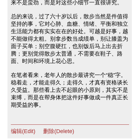
来不是蛮劲，而是对这些小细节一直很讲究。
总的来说，过了六十岁以后，散步当然是件值得
坚持的事，它对心肺、血糖、情绪、平衡和独立
生活能力都有实实在在的好处。可越是好事，越
不能做得太粗。别拿步数当成绩单，别让膝盖为
面子买单；别空腹硬扛，也别饭后马上出去折
腾；更别觉得散步太普通，不需要在鞋子、路
面、时间和环境上花心思。
在笔者看来，老年人的散步最讲究一个“稳”字。
稳着走，才能走得久；走得久，才真有资格谈长
久受益。那些看上去不起眼的小原则，其实不是
束缚，而是在帮身体把这件好事做成一件真正长
期受益的事。
编辑(Edit)
删除(Delete)