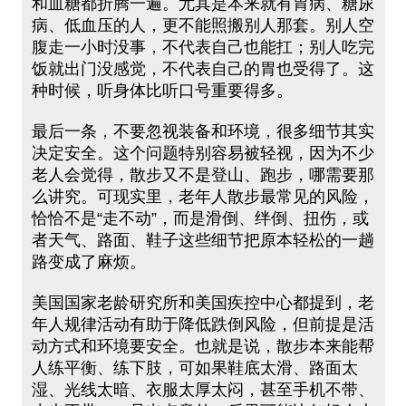
和血糖都折腾一遍。尤其是本来就有胃病、糖尿
病、低血压的人，更不能照搬别人那套。别人空
腹走一小时没事，不代表自己也能扛；别人吃完
饭就出门没感觉，不代表自己的胃也受得了。这
种时候，听身体比听口号重要得多。
最后一条，不要忽视装备和环境，很多细节其实
决定安全。这个问题特别容易被轻视，因为不少
老人会觉得，散步又不是登山、跑步，哪需要那
么讲究。可现实里，老年人散步最常见的风险，
恰恰不是“走不动”，而是滑倒、绊倒、扭伤，或
者天气、路面、鞋子这些细节把原本轻松的一趟
路变成了麻烦。
美国国家老龄研究所和美国疾控中心都提到，老
年人规律活动有助于降低跌倒风险，但前提是活
动方式和环境要安全。也就是说，散步本来能帮
人练平衡、练下肢，可如果鞋底太滑、路面太
湿、光线太暗、衣服太厚太闷，甚至手机不带、