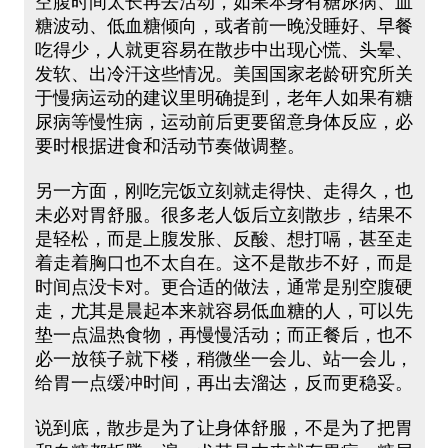
空腹时间太长再去活动，如果本身有糖尿病、血
糖波动、低血糖倾向，或者前一晚没睡好、早餐
吃得少，人就更容易在散步中出现心慌、头晕、
发软、出冷汗这些情况。美国国家老龄研究所关
于慢病运动的建议里明确提到，老年人如果有糖
尿病等慢性病，运动前后更要留意身体反应，必
要时根据进食和活动节奏做调整。
另一方面，刚吃完饭立刻就走得快、走得久，也
未必对胃舒服。很多老人饭后立刻散步，结果不
是轻松，而是上腹发胀、反酸、想打嗝，甚至走
着走着胸口也不太自在。这不是散步不好，而是
时间点没卡对。更合适的做法，通常是别空腹硬
走，尤其是晨起本来就容易低血糖的人，可以先
垫一点温热食物，再慢慢活动；而正餐后，也不
必一放筷子就下楼，稍微坐一会儿、站一会儿，
给胃一点缓冲时间，再出去溜达，反而更稳妥。
说到底，散步是为了让身体舒服，不是为了把胃