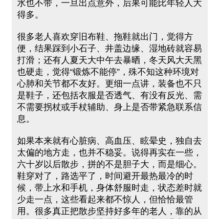
水也不带，一旦出点意外，后果可能比年轻人大
得多。
很多老人喜欢穿旧布鞋、拖鞋就出门，觉得方
便，结果踩到小石子、井盖边缘、湿地砖就容易
打滑；还有人夏天大中午去暴晒，冬天风大天黑
也硬走，觉得“锻炼不能停”，殊不知这种环境对
心肺和关节都不友好。更细一点讲，装备也不只
是鞋子，还包括衣服是否透气、有没有反光、需
不需要拐杖或手杖辅助、身上是否带紧急联系信
息。
如果本来就有心脏病、高血压、眩晕史，独自去
太偏的地方走，也并不稳妥。说得再实在一些，
六十岁以后散步，拼的不是胆子大，而是细心。
鞋穿对了，路选平了，时间避开最热最冷的时
候，带上水和手机，身体舒服时走，状态差时就
少走一点，这些看起来都不惊人，但恰恰最管
用。很多真正把散步坚持好多年的老人，靠的从