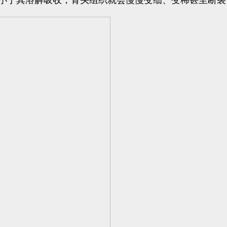
小于其溶解吸收，骨头组织就会慢慢变细、变稀甚至断裂