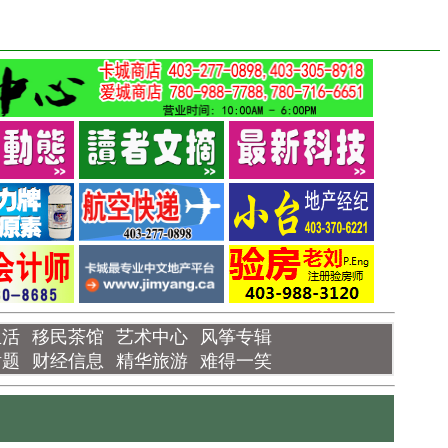
生活
移民茶馆
艺术中心
风筝专辑
话题
财经信息
精华旅游
难得一笑