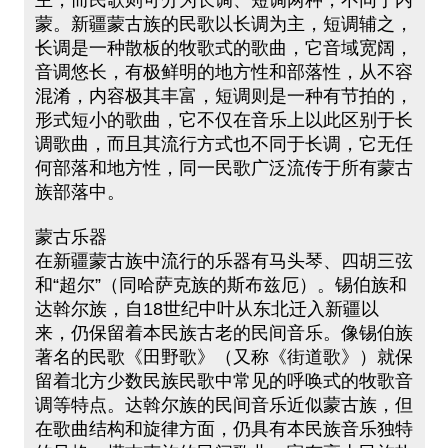
主，而民歌则可分为长调、短调两种，不同于内
蒙。新疆蒙古族的民歌以长调为主，短调辅之，
长调是一种散板的牧歌式的歌曲，它音域宽阔，
音调悠长，有极鲜明的地方性和部落性，从不容
混淆，内容极其丰富，短调则是一种有节拍的，
形式短小的歌曲，它不仅在音乐上以此区别于长
调歌曲，而且其流行方式也不同于长调，它无任
何部落和地方性，同一民歌广泛流传于所有蒙古
族部落中。
蒙古乐器
在新疆蒙古族中流行的乐器有马头琴、四胡三弦
和“超尔”（同哈萨克族的斯布兹厄）。锡伯族和
达斡尔族，自18世纪中叶从东北迁入新疆以
来，仍保留着本民族古老的民间音乐。像锡伯族
著名的民歌《田野歌》（又称《街道歌》）就保
留着北方少数民族民歌中常见的呼唤式的牧歌音
调等特点。达斡尔族的民间音乐近似蒙古族，但
在歌曲结构和旋律方面，仍具有本民族音乐独特