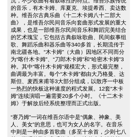
沉，不少歌曲有着叙咏性的特点。维吾尔族传统
的音乐，有木卡姆、库夏克、埃提希西、卖达数
种。维吾尔古典乐曲《十二木卡姆八十二部大
曲》，是维吾尔民间音乐向套曲形式发展的重大
成果，也是一部维吾尔民间音乐和舞蹈完美结合
的艺术瑰宝，它包括古典叙咏歌曲、民间叙事组
歌、舞蹈乐曲和器乐曲等340多首，长期流传于
南北疆各地。“木卡姆”（大曲）因地区不同而分
为“喀什木卡姆”、“刀郎木卡姆”和“哈密木卡姆”3
种。其中“喀什木卡姆”规模宏大，形式最完整，
曲调最为丰富。每个“木卡姆”都由大乃格曼、达
斯但、麦西来甫等3大部分组成，以散序一中板
一热烈的快板这种速度的程式发展。12套“木卡
姆”连续演唱一遍需要20多个小时。《十二木卡
姆》于解放后经系统整理而正式出版。
“赛乃姆”一词在维吾尔语中是“偶象、神象、美
人、美女”的意思，也可为女人的名字。在音乐
中则是一种由多首歌曲（多至十余首，少则七八