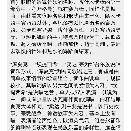
首）联唱的歌舞音乐的名称。喀什木卡姆的第一
部分中（穹乃格曼）就有赛乃姆，同样也是舞
曲，由此看来这种名称和形式由来已久。除木卡
姆中赛乃姆以外，各地多有以地名命名的赛乃
姆。如伊犁赛乃姆、喀什赛乃姆、刀郎赛乃姆等
等。这种歌舞曲的共同特点是以歌为主，载歌载
舞。起之徐缓平稳，逐渐加快，趋于高潮，最后
以欢快的音乐和热烈的舞蹈而结束。
“库夏克”、“埃提西希”，“卖达”等为维吾尔族说唱
音乐形式。“库夏克”为民间歌谣之意，有些是由
简单故事情节的歌谣组合，音乐曲调单一，规模
较小。其唱词多以男女之间的爱情为内容。“埃
提西希”是说唱之意，单人或双人表演，以说为
主，间或有少量以热瓦甫伴奏的演唱，内容与库
夏克大体相同。“卖达”则主要是说书，以历史故
事、宗教战争、神话故事为内容，基本上没有
唱，表演者绘声绘色，以渲染气氛。维吾尔音乐
的鲜明特点还表现在民族乐器的多样性。远在隋