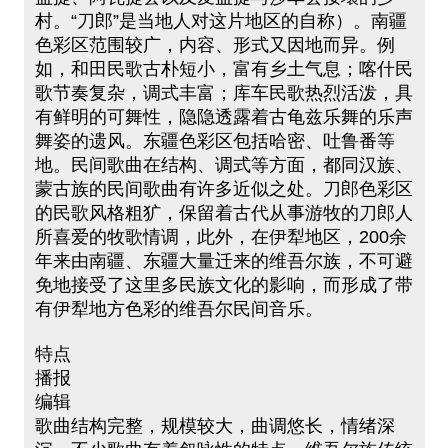
村。“刀郎”是当地人对这片地区的自称）。南疆
色彩区范围较广，内容、形式又因地而异。例
如，和田民歌古朴短小，富有乡土气息；喀什民
歌节奏复杂，调式丰富；库车民歌热烈活泼，具
有鲜明的可舞性，隐隐透露着古龟兹乐舞的乐声
舞姿的遗风。东疆色彩区包括哈密、吐鲁番等
地。民间歌曲在结构、调式等方面，都同汉族、
蒙古族的民间歌曲有许多近似之处。刀郎色彩区
的民歌风格粗犷，保留着古代从事游牧的刀郎人
所喜爱的牧歌情调，此外，在伊犁地区，200余
年来由南疆、东疆大量迁来的维吾尔族，不可避
免地接受了这里多民族文化的影响，而形成了带
有伊犁地方色彩的维吾尔民间音乐。
特点
播报
编辑
歌曲结构完整，规模较大，曲调悠长，情绪深