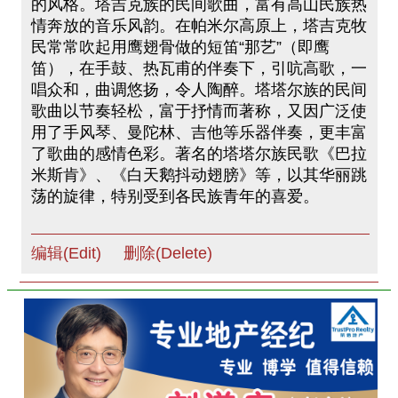
的风格。塔吉克族的民间歌曲，富有高山民族热
情奔放的音乐风韵。在帕米尔高原上，塔吉克牧
民常常吹起用鹰翅骨做的短笛“那艺”（即鹰
笛），在手鼓、热瓦甫的伴奏下，引吭高歌，一
唱众和，曲调悠扬，令人陶醉。塔塔尔族的民间
歌曲以节奏轻松，富于抒情而著称，又因广泛使
用了手风琴、曼陀林、吉他等乐器伴奏，更丰富
了歌曲的感情色彩。著名的塔塔尔族民歌《巴拉
米斯肯》、《白天鹅抖动翅膀》等，以其华丽跳
荡的旋律，特别受到各民族青年的喜爱。
编辑(Edit)
删除(Delete)