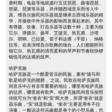
唐时期，龟兹等地就盛行五弦琵琶、曲项琵琶、
箜篌、琵篥等乐器，并伴随西域音乐而传入中
原。维吾尔族民间乐器就是继承古西域乐器的精
华，并接收中外乐器的影响而发展起来的。其中
有弹拨、吹奏、打击乐器等达数十种，主要为独
它尔、弹拨尔、扬琴、艾捷克、热瓦甫、沙塔
尔、唢呐、已拉曼、笛子和达甫（手鼓）、纳格
拉等。在表演维吾尔歌舞的场合，人们都能听到
独它尔、热瓦甫的清亮柔和的琴声和节奏轻快锣
铬悦耳的达甫的鼓声。
哈萨克族
哈萨克族是一个酷爱音乐的民族，素有“骏马和
歌是哈萨克的翅膀，’之说。民歌在哈萨克族民
间音乐中占有非常重要的地位，哪里有哈萨克族
的毡房，哪里就有歌声。哈萨克族民间音乐按照
传统可分为“奎衣”和“安”两大类，所谓“奎衣”就是
器乐曲，“安”就是歌曲。“奎衣”主要是用冬不拉
演奏，一般说这些乐曲都是单个的小型乐曲，也