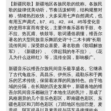
【新疆民歌】新疆地区各族民歌的统称。各族民
歌的旋律优美动听，节奏活泼鲜明，结构规整对
称，情绪热烈欢快，大多采用七声自然调式，也
有用五声调式，b7、#1、#2、#4、#5等变化音
的使用丰富而有变化，主要伴奏乐器有手鼓、冬
不拉、热瓦甫、铁鼓等。歌词通俗易懂，维吾尔
著名的大型民族音乐舞蹈史诗“十二木卡姆”长期
流传民间，深受群众喜爱。著名歌曲《歌唱解放
军》、《新疆好》、《弹起我的冬不拉》、《花
儿为什么这样红》等，流传全国，影响极广。
新疆音乐以维吾尔族民间音乐最享盛名。它继承
了古代龟兹乐、高昌乐、伊州乐、疏勒乐和于阗
乐的艺术传统，保留着浓厚的民族特色。由于地
域的分隔，在长期的历史发展中，新疆各地的维
吾尔民间音乐都融注了本地生活的乳汁，形成了
风格迥异的几个音乐色彩区，即南疆色彩区、东
疆色彩区和刀郎色彩区（刀郎地区包括巴楚、麦
盖提、阿瓦提县以及麦盖提与莎车县接壤的乡