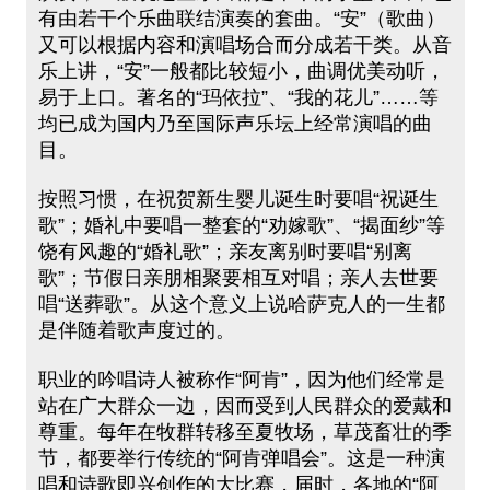
有由若干个乐曲联结演奏的套曲。“安”（歌曲）
又可以根据内容和演唱场合而分成若干类。从音
乐上讲，“安”一般都比较短小，曲调优美动听，
易于上口。著名的“玛依拉”、“我的花儿”……等
均已成为国内乃至国际声乐坛上经常演唱的曲
目。
按照习惯，在祝贺新生婴儿诞生时要唱“祝诞生
歌”；婚礼中要唱一整套的“劝嫁歌”、“揭面纱”等
饶有风趣的“婚礼歌”；亲友离别时要唱“别离
歌”；节假日亲朋相聚要相互对唱；亲人去世要
唱“送葬歌”。从这个意义上说哈萨克人的一生都
是伴随着歌声度过的。
职业的吟唱诗人被称作“阿肯”，因为他们经常是
站在广大群众一边，因而受到人民群众的爱戴和
尊重。每年在牧群转移至夏牧场，草茂畜壮的季
节，都要举行传统的“阿肯弹唱会”。这是一种演
唱和诗歌即兴创作的大比赛，届时，各地的“阿