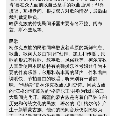
肯”要在众人面前以自己拿手的歌曲曲调：即兴
填唱，互相盘问。根据双方对歌的情况，最后由
裁判裁定胜负。
哈萨克族的传统民间乐器主要有冬不拉、阔布
兹、斯不兹厄等。
民歌
柯尔克孜族的民歌同样散发着草原的新鲜气息。
歌曲、歌词大多由“阿肯”创作、加工和传播，民
歌的形式有牧歌、叙事歌、风俗歌等。柯尔克孜
人喜爱使用本民族特有的弹拨乐器考姆兹作为主
要的伴奏乐器，它那和谐丰富的琴声，伴和着曲
调明快、节拍自由的歌唱，听来别有一番韵
味。“玛纳斯”是柯尔克孜族民间史诗。同蒙古族
的“江格尔”和藏族的“格萨尔王”并称为我国的三
大民间史乓叮。新疆的蒙古族是有着自己独立的
历史和传统文化的民族，著名的《江格尔传》产
生于新疆蒙古族。他们的民间音乐仍以民歌为