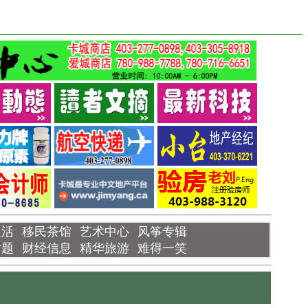
生活
移民茶馆
艺术中心
风筝专辑
话题
财经信息
精华旅游
难得一笑