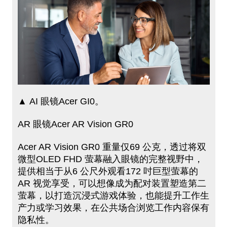
▲ AI 眼镜Acer GI0。
AR 眼镜Acer AR Vision GR0
Acer AR Vision GR0 重量仅69 公克，透​过将双
微型​OLED FHD 萤幕融入眼镜的完整视野中，
提供相当于从6 公尺外观看172 吋巨型萤幕的
AR 视觉享受，可以想像成为配对装置塑造第二
萤幕，以打造沉浸式​游戏体验，也能提升​工作生
产力​或学习效果​，在​公共场合浏​览工作内容​保有
隐私性。