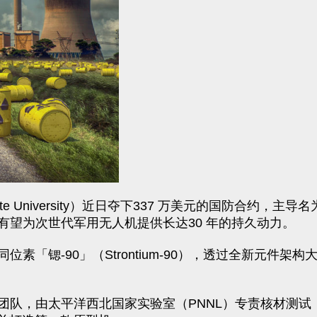
te University）近日夺下337 万美元的国防合约，主
望为次世代军用无人机提供长达30 年的持久动力。
素「锶-90」（Strontium-90），透过全新元件
队，由太平洋西北国家实验室（PNNL）专责核材测试，军