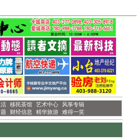
生活
移民茶馆
艺术中心
风筝专辑
话题
财经信息
精华旅游
难得一笑