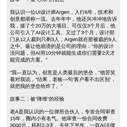
我认识一位UI设计师Argen，入行6年，技术和
创意都堪称一流。去年年中，他还兴冲冲地告诉
我，接了个20万的大项目。可仅仅3个月后，他
公司引入了AI设计工具。又过了3个月，设计部
门从12⼈裁到只剩3⼈，Argen就在那被裁的9⼈
之中。最让他崩溃的是公司的理由：“你的设计
没问题，但AI用10分钟就能生成你们需要2天才
能完成的⽅案。”
“我—直以为，创意是人类最后的堡垒，”他苦笑
着对我说，“结果，老板—句‘客户看不出区别’，
就把我的堡垒给炸了。”
故事⼆：被“降维”的经验
老A是我认识的⼀位律所合伙⼈，专攻合同审查
15年，圈内小有名气。他审查⼀份合同收费
3000元，耗时2-3天。去年下半年，一款AI法律