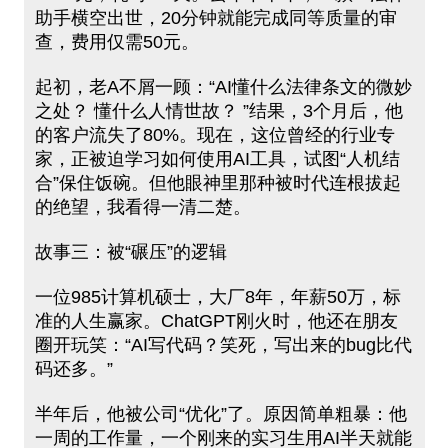
助手横空出世，20分钟就能完成同等质量的审
查，费用仅需50元。
起初，老A不屑一顾：“AI懂什么法律条文的微妙
之处？ 懂什么⼈情世故？ ”结果，3个月后，他
的客户流失了80%。现在，这位曾经的行业专
家，正被迫学习如何使⽤AI工具，试图“人机结
合”保住饭碗。但他眼神里那种被时代连根拔起
的绝望，我看得⼀清⼆楚。
故事三：被“碾压”的逻辑
⼀位985计算机硕士，大厂8年，年薪50万，标
准的人生赢家。ChatGPT刚火时，他还在朋友
圈开玩笑：“AI写代码？笑死，写出来的bug比代
码还多。”
半年后，他被公司“优化”了。原因简单粗暴：他
一周的工作量，⼀个刚来的实习生用AI半天就能