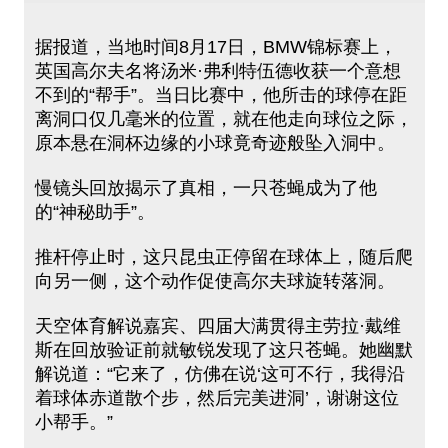
据报道，当地时间8月17日，BMW锦标赛上，
英国高尔夫名将汤米·弗利特伍德收获一个意想
不到的“帮手”。当日比赛中，他所击的球停在距
离洞口仅几毫米的位置，就在他走向球位之际，
原本悬在洞杯边缘的小球竟奇迹般坠入洞中。
慢镜头回放揭示了真相，一只苍蝇成为了他
的“神秘助手”。
推杆停止时，这只昆虫正停留在球体上，随后爬
向另一侧，这个动作促使高尔夫球旋转落洞。
天空体育解说嘉宾、四届大满贯得主劳拉·戴维
斯在回放验证前就敏锐发现了这只苍蝇。她幽默
解说道：“它来了，仿佛在说‘这可不行，我得沿
着球体赤道散个步，然后完美进洞’，谢谢这位
小帮手。”