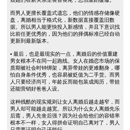
致她们在新关系里畏首畏尾，总怕重蹈覆辙。
而男人更擅长覆盖式遗忘，他们的情感存储像硬
盘，离婚相当于格式化，新数据直接覆盖旧数
据。所以男人能更快投入新感情，并且下意识找
比前任更优秀的，因为他们的择偶标准已经自动
更新到最新版本。
• 最后，也是最现实的一点，离婚后的价值重建
男女根本不在同一起跑线。女人在婚恋市场的保
质期被社会时钟绑架，离异带娃的更难翻身，哪
怕自身条件优秀，也容易被贬值为二手货。而男
人只要经济尚可，年龄反而能包装成阅历，带娃
还能营销好爸爸人设。
这种残酷的现实规则让女人离婚后越走越窄，而
男人却可能越走越宽。所以为什么女人离婚先乐
后蔫，男人先丧后强？因为社会给他们的容错率
根本不一样，女人得拼命证明自己离对了，男人
只需要证明自己还能行。