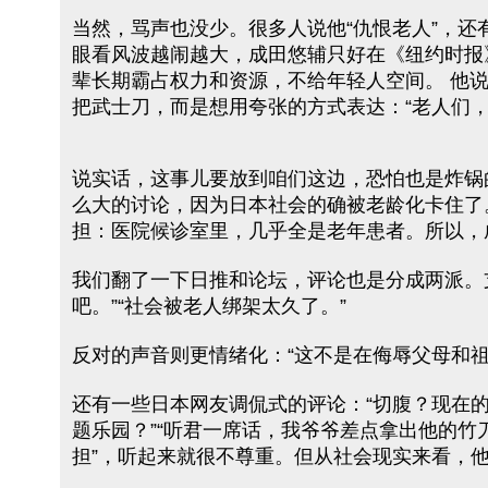
当然，骂声也没少。很多人说他“仇恨老人”，还
眼看风波越闹越大，成田悠辅只好在《纽约时报
辈长期霸占权力和资源，不给年轻人空间。 他
把武士刀，而是想用夸张的方式表达：“老人们，
说实话，这事儿要放到咱们这边，恐怕也是炸锅
么大的讨论，因为日本社会的确被老龄化卡住了
担：医院候诊室里，几乎全是老年患者。所以，
我们翻了一下日推和论坛，评论也是分成两派。
吧。”“社会被老人绑架太久了。”
反对的声音则更情绪化：“这不是在侮辱父母和祖
还有一些日本网友调侃式的评论：“切腹？现在的
题乐园？”“听君一席话，我爷爷差点拿出他的竹
担”，听起来就很不尊重。但从社会现实来看，