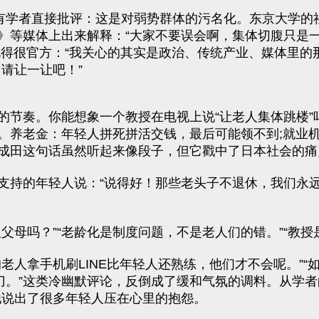
有学者直接批评：这是对弱势群体的污名化。东京大学的
》等媒体上出来解释：“大家不要误会啊，集体切腹只是一
说得很官方：“我关心的其实是政治、传统产业、媒体里的
请让一让吧！”
的节奏。你能想象一个教授在电视上说“让老人集体跳楼”
。养老金：年轻人拼死拼活交钱，最后可能领不到;就业机
成田这句话虽然听起来像段子，但它戳中了日本社会的痛
支持的年轻人说：“说得好！那些老头子不退休，我们永远
父母吗？”“老龄化是制度问题，不是老人们的错。”“教授
老人拿手机刷LINE比年轻人还熟练，他们才不会呢。”
刀。”这类冷幽默评论，反倒成了缓和气氛的调料。从学
他说出了很多年轻人压在心里的抱怨。