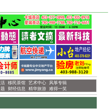
生活
移民茶馆
艺术中心
风筝专辑
话题
财经信息
精华旅游
难得一笑