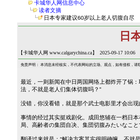
卡城华人网信息中心
读者文摘
日本专家建议60岁以上老人切腹自尽
日
【卡城华人网 www.calgarychina.ca】 2025-09-17 10:06
免责声明： 本消息未经核实，不代表网站的立场、观点，如有侵权，请
最近，一则新闻在中日两国网络上都炸开了锅：
法，不就是老人们集体切腹吗？”
没错，你没看错，就是那个武士电影里才会出现的
事情的经过其实挺戏剧化。成田悠辅在一档日本
局、高齢者の集団自决、集団切腹みたいなこと
翻译过来就是：“解决方案其实很明确嘛，不就是