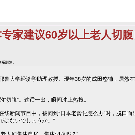
本专家建议60岁以上老人切腹
联系删除。
耶鲁大学经济学助理教授、现年38岁的成田悠辅，居然在
“切腹”。这话一出，瞬间冲上热搜。
在线新闻节目中，被问到“日本老龄化怎么办”时，脱口而
ではないでしょうか。”
老人们集体自尽、集体切腹吗？”