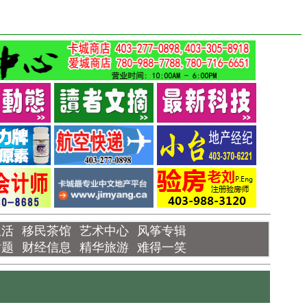
生活
移民茶馆
艺术中心
风筝专辑
话题
财经信息
精华旅游
难得一笑