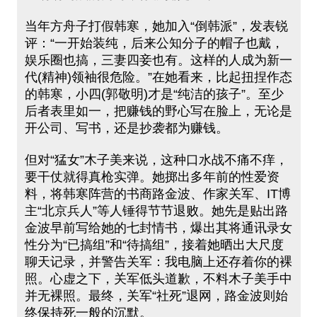
当年方舟子打假韩寒，她加入“倒韩派”，发表锐
评：“一开始装纯，后来公知分子的帽子也戴，
娱乐圈也搞，三妻四妾也有。这样的人成为新一
代(精神)领袖很危险。”在她看来，比起扭捏作态
的韩寒，小四(郭敬明)才是“纯洁的孩子”。至少
后者表里如一，把赚钱的野心写在脸上，无论是
开公司、写书，还是抄袭都为赚钱。
但对“猛女”木子美来说，这种口水战不痛不痒，
要干仗就得真枪实弹。她掷出多年前的性爱资
料，将韩寒阵营的书商路金波、作家关军、IT博
主“北京兵人”等人锤得节节退败。她先是贴出路
金波早前写给她的七封情书，爆出其将通讯录女
性分为“已搞组”和“待搞组”，接着她晒出大尺度
聊天记录，并警告关军：我电脑上还存着你的裸
照。心虚之下，关军低头道歉，不料木子美手中
并无裸照。最终，关军“社死”退网，路金波则始
终保持死一般的沉默。