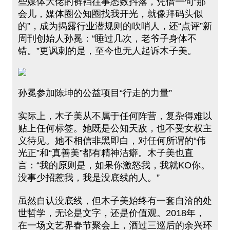
些媒体大佬的裤裆往事悉数抖落，凭借一句“那
会儿，媒体圈公知圈找我开光，就像拜码头似
的”，成为揭露行业潜规则的吹哨人，还“点评”新
周刊创始人孙冕：“睡过几次，老爷子身体不
错。”更讽刺的是，至今也无人起诉木子美。
孙冕参加陈坤的公益项目“行走的力量”
实际上，木子美从不属于任何阵营，复杂得难以
贴上任何标签。她既是公知天敌，也不受女权主
义待见。她不相信非黑即白，对任何所谓的“伟
光正”和“真善美”都有精神洁癖。木子美也直
言：“我的原则是，如果你激怒我，我就KO你。
没事少招惹我，我是没底线的人。”
虽然自认没底线，但木子美始终有一套自洽的处
世哲学，无论是文字，还是价值观。2018年，
在一场文艺界春节聚会上，酒过三巡后的余兴环