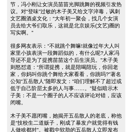
节，冯小刚让女演员苗苗光脚跳舞的视频引发热
议。对“登味”过敏的木子美又给文字淬毒，讽刺
文艺圈酒桌文化：“大年初一聚会，找几个女演
员去给大爷们取乐，这就是北京娱乐(文艺)圈的
写实啊。”
很多网友表示：“不就跳个舞嘛!就像过年大人叫
家里小孩表演一段舞蹈似的，有什么呢?人家冯
导还不是为了提携苗苗这个后生演员。”木子美
则怒怼道：“所谓提携，就是陪喝陪玩，你回老
家，你妈叫你跳个舞给大家看看，你跳吗?”著名
公知“五岳散人”随即发文：“咱们理解不了超过或
低于自己阶层太多的人与事……。”疑似暗示木
子美：不是一个圈子的人不应该评论对错，应该
闭嘴。
木子美不愿闭嘴，她揭开五岳散人的老底，称他
是“技校生二道贩子，刚成了暴发户就觉得有钱
人做啥都对”。被戳中软肋的五岳散人立即发布