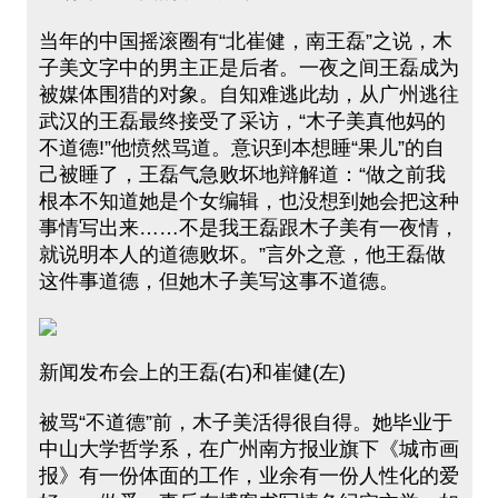
当年的中国摇滚圈有“北崔健，南王磊”之说，木
子美文字中的男主正是后者。一夜之间王磊成为
被媒体围猎的对象。自知难逃此劫，从广州逃往
武汉的王磊最终接受了采访，“木子美真他妈的
不道德!”他愤然骂道。意识到本想睡“果儿”的自
己被睡了，王磊气急败坏地辩解道：“做之前我
根本不知道她是个女编辑，也没想到她会把这种
事情写出来……不是我王磊跟木子美有一夜情，
就说明本人的道德败坏。”言外之意，他王磊做
这件事道德，但她木子美写这事不道德。
新闻发布会上的王磊(右)和崔健(左)
被骂“不道德”前，木子美活得很自得。她毕业于
中山大学哲学系，在广州南方报业旗下《城市画
报》有一份体面的工作，业余有一份人性化的爱