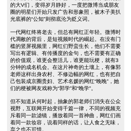
的大V们，变得岁月静好，一度把微博当成朋友
圈的明星们开始只发广告和形象照，被木子美扒
光底裤的“公知”则彻底沦为贬义词。
一代网红终将老去，但总有网红正年轻。微博时
代凋敝的背后，是短视频时代的崛起。在没有门
槛的竖屏视频里，网红们野蛮生长，他们不需要
写出有逻辑、有传播度的金句，也不需要有正确
的价值观，谁更会整活儿，谁更能玩梗，就有3
分钟的成名机会。在这片神奇的土壤上，有像郭
老师这样出身农村、不修边幅的网红，也有把自
己包装成京圈贵妇、艺术名媛的网红“晚晚”，她
们的梗被网友戏称为“郭学”和“晚学”。
但不知道从何时起，抽象的郭老师们消失在公众
视野，互联网开始变得千篇一律，不同的视频充
斥着同一款滤镜，播放着同一首神曲，网红们画
着同一款妆容，说着同样的话，让人食之无味，
弃之也不可惜。