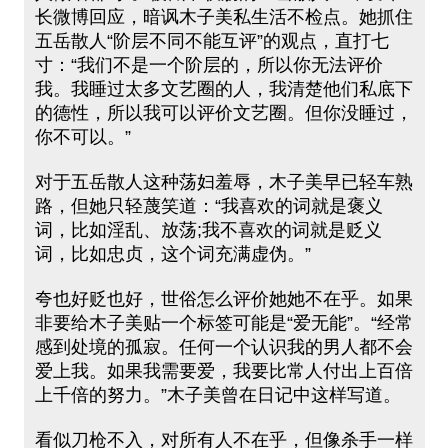
长微博回应，暗讽木子美私生活不检点。她抓住
五岳散人“阶层不同不能互评”的观点，直打七
寸：“我们不是一个阶层的，所以你无法评价
我。我睡过太多文艺圈的人，我清楚他们私底下
的德性，所以我可以评价文艺圈。但你没睡过，
你不可以。”
对于五岳散人这种荡妇羞辱，木子美早已轻车熟
路，但她只轻蔑笑道：“我喜欢的词就是褒义
词，比如淫乱、放荡;我不喜欢的词就是贬义
词，比如忠贞，这个词充满虚伪。”
夸也好贬也好，世俗怎么评价她她不在乎。如果
非要给木子美贴一个标签可能是“爱无能”。“经常
感到处境的孤寂。任何一个认识我的男人都不会
爱上我。如果我需要爱，我要比常人付出上百倍
上千倍的努力。”木子美曾在日记中这样写道。
看似刀枪不入，对所有人不在乎，但像杀手一样