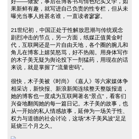
好——做爱，事后在博客书写情色纪实文学，如
果新鲜有趣，就写进自己负责的性专栏，但从未
曝光当事人姓甚名谁，一直读者寥寥。
21世纪初，中国正处于性解放思潮与传统观念
剧烈冲击的节点，另一方面，纸媒正值黄金时
代，互联网还是一片自由天地，各个圈的腕儿和
角儿在博客上嬉笑怒骂，好不热闹。用身体写作
的木子美无疑为舆论投下一剂猛药，用现在的话
来说，就是掌握了“流量密码”。
很快，木子美被《时尚》《嘉人》等六家媒体争
相采访，新快报、新浪新闻连续整天整版报道，
她的博客也一度成为互联网著名“景点”，看客们
兴奋地翻阅她的每一篇日记。木子美的故事，也
从一开始的私人情感故事，延伸为一场关于性、
权力与道德的社会讨论，这场“木子美风波”足足
延烧三个月之久。