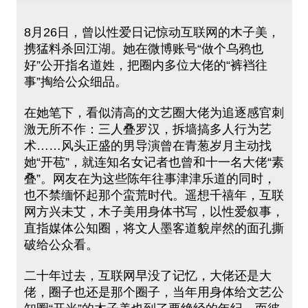
8月26日，曾以性爱日记惊动互联网的木子美，
携猛料杀回江湖。她在微博账号“做个乌鸦也
好”公开指名道姓，把圈内多位大佬的“裤裆往
事”掏给公众细品。
在她笔下，看似清高的文艺圈大佬为追逐感官刺
激无所不作：三人叠罗汉，拆墙搞多人行为艺
术……风头正盛的男导演曾在青葱岁月主动找
她“开苞”，就连知名女记者也曾和十一名大佬“素
叠”。网友在为这些陈年往事津津乐道的同时，
也不禁缅怀起那个蛮荒时代。遥想千禧年，互联
网方兴未艾，木子美用身体书写，以性爱叙事，
直指媒体公知圈，将文人墨客道貌岸然的面孔撕
破给公众看。
二十年过去，互联网早没了记忆，大佬还是大
佬，圈子也还是那个圈子，当年用身体给文艺公