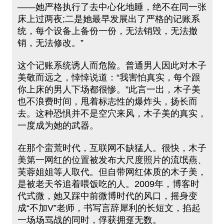
——她严格执行了去中心化地睡，绝不在同一张
床上过两夜;二是她最早发展出了严格的记账系
统，每个设备上备份一份，无法销毁，无法撤
销，无法修改。”
这个记账系统诱人而危险。普通男人因此对木子
美敬而远之，悻悻说道：“我害怕真实，每个跟
你上床的男人下场都很惨。”此言一出，木子美
也不浪费时间，甩着标志性的爆炸头，扬长而
去。这种恐惧并不是空穴来风，木子美的真实，
一度成为她的武器。
在那个蛮荒时代，互联网不缺猛人。很快，木子
美第一网红的位置被发布大尺度照片的流氓燕、
芙蓉姐姐等人取代。但自带网红体质的木子美，
是被老天爷追着喂饭吃的人。2009年，博客时
代式微，她又踩中前微博时代的风口，摇身变
成“不加V”老师，书写言辞犀利的长短文，掐起
一场场骂战的同时，俘获拥趸无数。