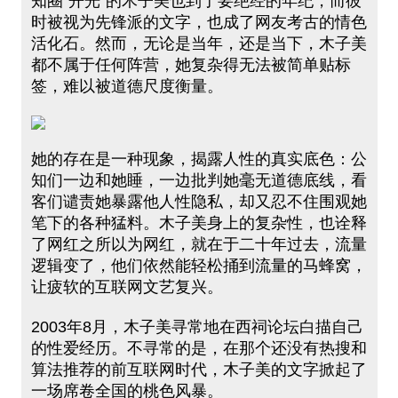
知圈“开光”的木子美也到了要绝经的年纪，而彼
时被视为先锋派的文字，也成了网友考古的情色
活化石。然而，无论是当年，还是当下，木子美
都不属于任何阵营，她复杂得无法被简单贴标
签，难以被道德尺度衡量。
她的存在是一种现象，揭露人性的真实底色：公
知们一边和她睡，一边批判她毫无道德底线，看
客们谴责她暴露他人性隐私，却又忍不住围观她
笔下的各种猛料。木子美身上的复杂性，也诠释
了网红之所以为网红，就在于二十年过去，流量
逻辑变了，他们依然能轻松捅到流量的马蜂窝，
让疲软的互联网文艺复兴。
2003年8月，木子美寻常地在西祠论坛白描自己
的性爱经历。不寻常的是，在那个还没有热搜和
算法推荐的前互联网时代，木子美的文字掀起了
一场席卷全国的桃色风暴。