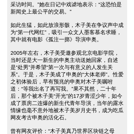
采访时间。”她在日记中戏谑地表示：“这恐怕是
新闻史上最公平的交易。”
如此生猛，如此放浪形骸，木子美在争议声中成
为“第一代网红”，吸引一众文人墨客慕名求睡，
其中就有电影《孤注一掷》导演申奥。
2005年左右，木子美受邀参观北京电影学院，
当时还是大一新生的申奥主动送她回家，自述
是“处男”并希望“第一次与有意义的人发生关
系”。于是，木子美成了申奥的“大体老师”。性爱
之初体验后，早有预兆的申奥对木子美嘱咐
道：“等我出名了再写我。”果不其然，二十年
后，那个被木子美“开光”的17岁青涩少年，如今
成了票房二连爆的新生代青年导演，当年的露水
情缘也毫不意外地被木子美岁月史书，成为吃瓜
网友考古申奥的活化石。
曾有网友评价：“木子美真乃世界区块链之母