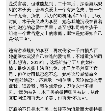
是受害者。但谁能想到，二十年后，深谙游戏规
则的木子美，会再次爱上一个有妇之夫，被一个
平平无奇、负债十几万的司机“套牢”五年。那段
时间，木子美又成为李丽，她忘我地沉浸在冒着
粉红泡泡的恋爱世界里，甚至想和司机生孩子，
组建一个世俗意义上的家庭，哪怕是她深知自己
是“第三者”。
违背游戏规则的李丽，再次伤敌一千自损八百，
她想继续沉浸自己营造的爱情里，不堪重负的司
机却想逃。2019年，这场维持了五年的婚外
情，最终以撕上法庭告终。木子美虽然赢了官
司，但仍对司机恋恋不忘，她将这段感情命名
为“燕郊绝恋”，还表示：“相信我，无论你怎么背
叛我，诋毁我，我依然爱你，即使永世不相
见。”因为被告，木子美的微博账号被封，从此
互联网江湖再无木子美，也再无“不加V”。
沉寂的不只是木子美，曾经不为流量而大撕特撕