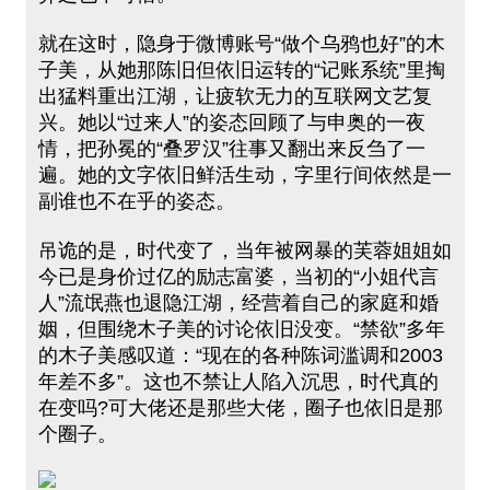
就在这时，隐身于微博账号“做个乌鸦也好”的木
子美，从她那陈旧但依旧运转的“记账系统”里掏
出猛料重出江湖，让疲软无力的互联网文艺复
兴。她以“过来人”的姿态回顾了与申奥的一夜
情，把孙冕的“叠罗汉”往事又翻出来反刍了一
遍。她的文字依旧鲜活生动，字里行间依然是一
副谁也不在乎的姿态。
吊诡的是，时代变了，当年被网暴的芙蓉姐姐如
今已是身价过亿的励志富婆，当初的“小姐代言
人”流氓燕也退隐江湖，经营着自己的家庭和婚
姻，但围绕木子美的讨论依旧没变。“禁欲”多年
的木子美感叹道：“现在的各种陈词滥调和2003
年差不多”。这也不禁让人陷入沉思，时代真的
在变吗?可大佬还是那些大佬，圈子也依旧是那
个圈子。