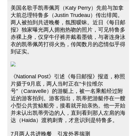
美国名歌手凯蒂佩芮（Katy Perry）先前与加拿
大前总理特鲁多（Justin Trudeau）传出绯闻。
两人被拍到共进晚餐，氛围暧昧。近日《每日邮
报》独家曝光两人拥抱热吻的照片，可见特鲁多
赤裸上身，仅穿牛仔裤并戴着墨镜，与著连身泳
衣的凯蒂佩芮打得火热，传闻数月的恋情似乎得
到证实。
《National Post》引述《每日邮报》报道，称照
片摄于9月底，两人当时正在“卡拉维尔
号”（Caravelle）的游艇上，被一名乘船经过附
近的游客拍到。游客指出，凯蒂把游艇停在一艘
小型公共赏鲸船旁，接着就开始亲热。他一开始
并未认出凯蒂旁边的人，直到看到那人左肩的海
达（Haida）渡鸦刺青，才意识到是特鲁多。
7月两人共进晚餐 引发外界揣测