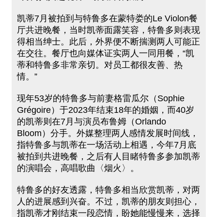
凯蒂7月被拍到与特鲁多在蒙特娄的Le Violon餐
厅共进晚餐，当时凯蒂面露笑容，特鲁多则表现
得相当绅士。此后，外界便不断揣测两人可能正
在交往。餐厅也向媒体证实两人一同用餐，“凯
蒂和特鲁多非常亲切。对员工都很友善、热
情。”
现年53岁的特鲁多与前妻格雷瓜尔（Sophie
Grégoire）于2023年结束18年的婚姻，而40岁
的凯蒂则在7月与演员布鲁姆（Orlando
Bloom）分手。外媒整理两人感情发展时间线，
指特鲁多与凯蒂在一场活动上相遇，今年7月底
被拍到共进晚餐，之后有人目睹特鲁多参加凯蒂
的演唱会，高唱歌曲〈烟火〉。
特鲁多的好友透露，特鲁多相当欣赏凯蒂，对两
人的进展感到兴奋。不过，凯蒂的朋友则担心，
指凯蒂才刚结束一段恋情，盼她能慢慢来，选择