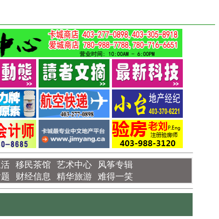
生活
移民茶馆
艺术中心
风筝专辑
话题
财经信息
精华旅游
难得一笑