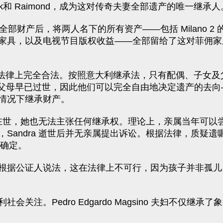
Mark和 Raimond，成为这对传奇夫妻全部遗产的唯一继承人
全部财产后，将两人名下的所有资产——包括 Milano 2 的顶层公寓
家具，以及电视节目版权收益——全部留给了这对菲佣家
释称，这一切在法律上完全合法。按照意大利继承法，只有配偶、子
 并无子女、父母早已过世，因此他们可以完全自由地决定遗产
情况下继承财产。
Vianello 在世，她也无法主张任何继承权。理论上，亲属当
dra 逝世后并无亲属提出诉讼。根据法律，质疑遗嘱的期限为十
法确定。
据公证人说法，这在法律上不可行，因为孩子并非孤儿。不
Pedro Edgardo Magsino 夫妇不仅继承了象征“