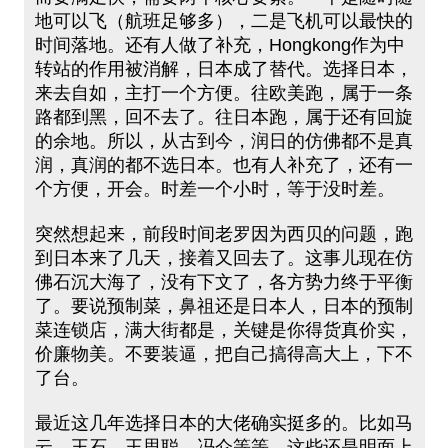
地可以飞（航班足够多），二是飞机可以最快的
时间落地。还有人做了补充，Hongkong作为中
转站的作用被消解，日本成了替代。选择日本，
来去自如，主打一个方便。往欧美跑，属于一条
路都到黑，回不去了。往日本跑，属于还有回旋
的余地。所以，从古到今，润日的仿佛都不是真
润，真润的都不选日本。也有人补充了，还有一
个方便，开会。时差一个小时，等于没时差。
突然想起来，前段时间老罗因为西贝的问题，跑
到日本来了几天，接着又回去了。这事儿现在仿
佛石沉大海了，没有下文了，各方势力终于平衡
了。要说预制菜，鼻祖还是日本人，日本的预制
菜连锁店，满大街都是，关键是你得货真价实，
价廉物美。不要装逼，把自己搞得高大上，下不
了台。
最近这几年选择日本的大佬确实挺多的。比如马
云、王石、王思聪、冯仑等等，这些还是明面上